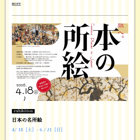
more
exhibition
日本の名所絵
4/ 18［土］- 6 / 21［日］