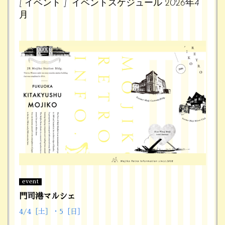
[ イベント ] イベントスケジュール 2026年4
月
event
門司港マルシェ
4/4［土］・5［日］