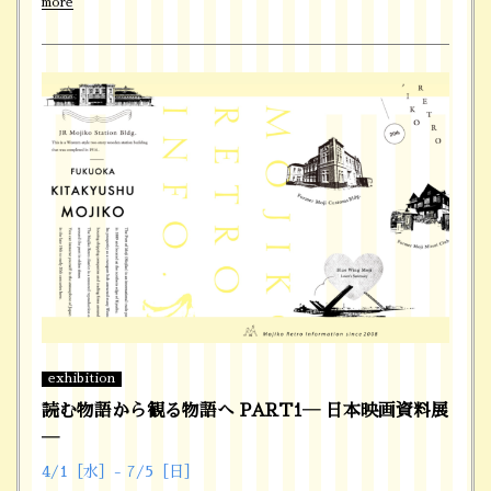
more
exhibition
読む物語から観る物語へ PART1― 日本映画資料展
―
4/1［水］- 7/5［日］