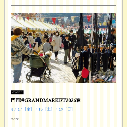
event
門司港GRANDMARKET2026春
4 / 17［金］・18［土］・19［日］
more