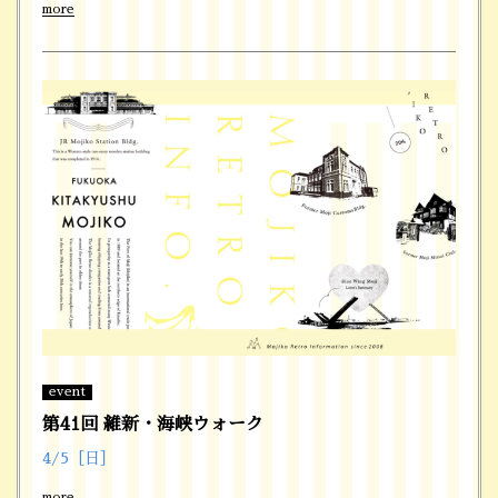
more
event
第41回 維新・海峡ウォーク
4/5［日］
more