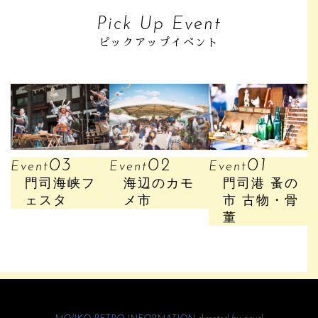
Pick Up Event
ピックアップイベント
01
02
03
Event
Event
Event
門司港 蚤の
海辺のカモ
門司海峡フ
市 古物・骨
メ市
ェスタ
董