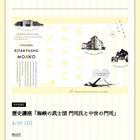
event
歴史講座「海峡の武士団 門司氏と中世の門司」
4/19［日］
more