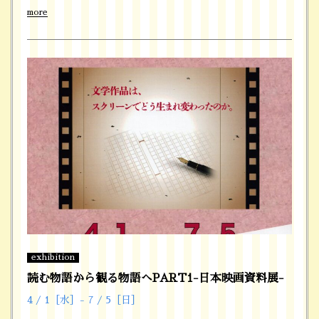
more
exhibition
読む物語から観る物語へPART1-日本映画資料展-
4 / 1［水］- 7 / 5［日］