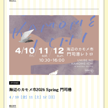
event
海辺のカモメ市2026 Spring 門司港
4 / 10［金］11［土］12［日］
more