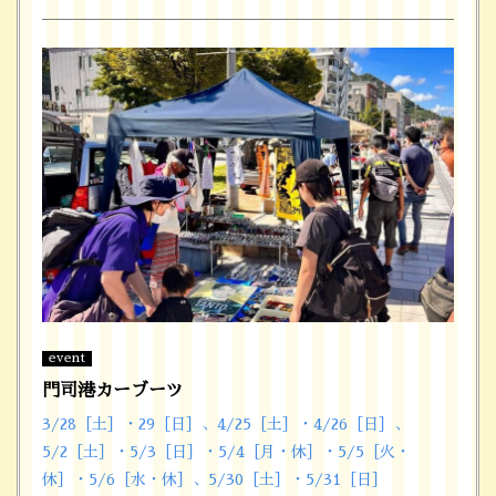
event
門司港カーブーツ
3/28［土］・29［日］、4/25［土］・4/26［日］、
5/2［土］・5/3［日］・5/4［月・休］・5/5［火・
休］・5/6［水・休］、5/30［土］・5/31［日］