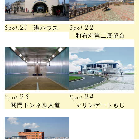
21
22
Spot.
港ハウス
Spot.
和布刈第二展望台
24
23
Spot.
Spot.
マリンゲートもじ
関門トンネル人道