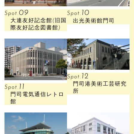
09
10
Spot.
Spot.
大連友好記念館(旧国
出光美術館門司
際友好記念図書館)
12
Spot.
門司港美術工芸研究
11
Spot.
所
門司電気通信レトロ
館