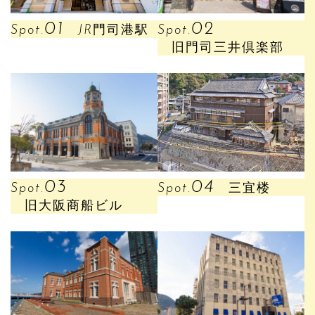
01
02
Spot.
JR門司港駅
Spot.
旧門司三井倶楽部
03
04
Spot.
Spot.
三宜楼
旧大阪商船ビル