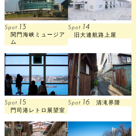
13
14
Spot.
Spot.
関門海峡ミュージア
旧大連航路上屋
ム
15
16
Spot.
Spot.
清滝界隈
門司港レトロ展望室