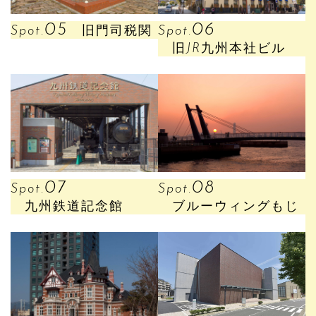
05
06
Spot.
旧門司税関
Spot.
旧JR九州本社ビル
07
08
Spot.
Spot.
九州鉄道記念館
ブルーウィングもじ