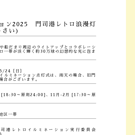
ョン2025 門司港レトロ浪漫灯
うさい)
や船だまり周辺のライトアップとコラボレーシ
ロ一帯が淡く輝く約30万球の幻想的な光に包ま
5/24［日］
のイルミネーション点灯式は、雨天の場合、旧門
場合がございます。
[18:30～原則24:00]、11月-2月 [17:30～原
地区一帯
門司港レトロイルミネーション実行委員会
6