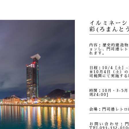
イルミネーシ
彩(ろまんと
内容：
歴史的建造物
ョンし、門司港レト
れます。
日程：10/4［土］-
※10月4日（土）
司税関にて実施する
時間：10月・3-5月 
則24:00]
会場：門司港レトロ
お問い合わせ：
TEL093-332-010