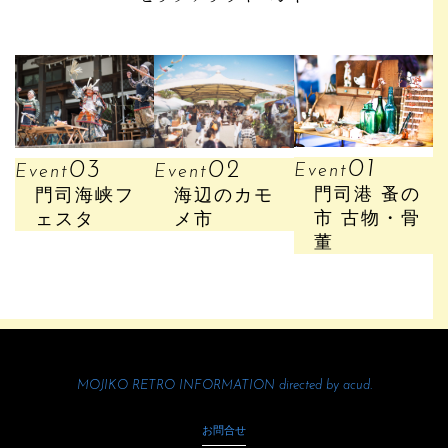
01
02
03
Event
Event
Event
門司港 蚤の
海辺のカモ
門司海峡フ
市 古物・骨
メ市
ェスタ
董
MOJIKO RETRO INFORMATION directed by
acud.
お問合せ