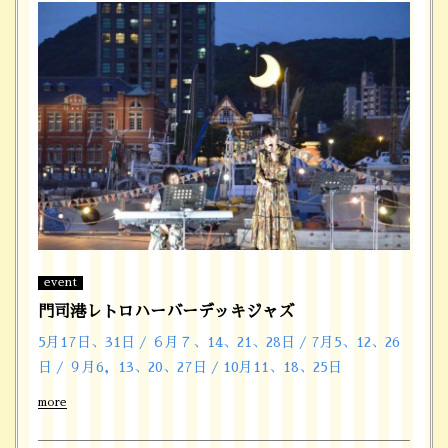
event
門司港レトロハーバーデッキジャズ
5月17日、31日 / ６月７、14、21、28日 / 7月5、12、26
日 / ９月6，13、20、27日 / 10月11、18、25日
more