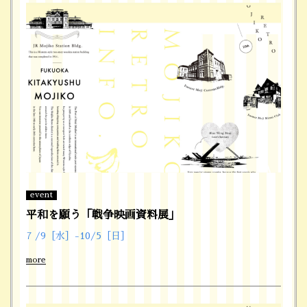
event
平和を願う「戦争映画資料展」
7 /9［水］-10/5［日］
more