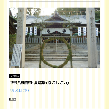
event
甲宗八幡神社 夏越祭(なごしさい）
7月31日(木)
more