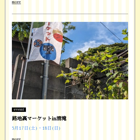
more
event
路地裏マーケットin清滝
5月17日(土)・18日(日)
more