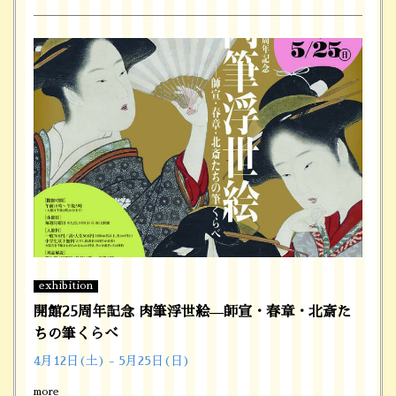
exhibition
開館25周年記念 肉筆浮世絵—師宣・春章・北斎た
ちの筆くらべ
4月12日(土) - 5月25日(日)
more