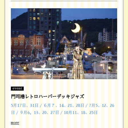
event
門司港レトロハーバーデッキジャズ
5月17日、31日 / ６月７、14、21、28日 / 7月5、12、26
日 / ９月6，13、20、27日 / 10月11、18、25日
more