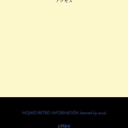
アクセス
MOJIKO RETRO INFORMATION directed by
acud.
お問合せ