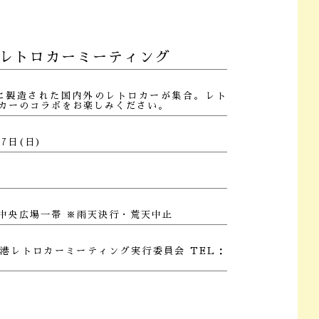
港レトロカーミーティング
でに製造された国内外のレトロカーが集合。レト
カーのコラボをお楽しみください。
17日(日)
中央広場一帯 ※雨天決行・荒天中止
港レトロカーミーティング実行委員会 TEL：