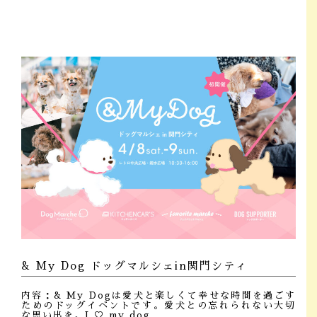
& My Dog ドッグマルシェin関門シティ
内容：& My Dogは愛犬と楽しくて幸せな時間を過ごす
ためのドッグイベントです。愛犬との忘れられない大切
な思い出を。I ♡ my dog.