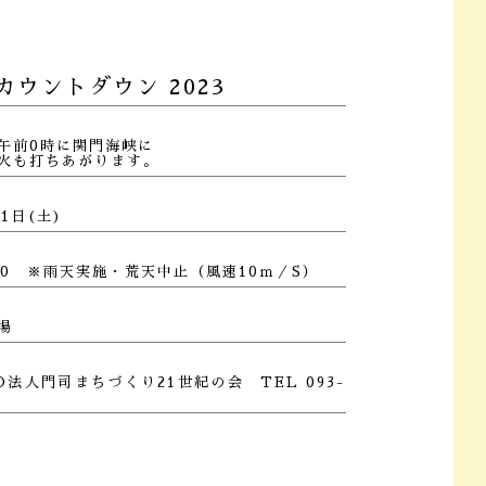
ウントダウン 2023
午前0時に関門海峡に
火も打ちあがります。
31日(土)
0:30 ※雨天実施・荒天中止（風速10ｍ／S）
場
法人門司まちづくり21世紀の会 TEL 093-