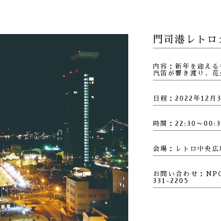
門司港レトロカ
内容：新年を迎える
汽笛が響き渡り、花
日程：2022年12月
時間：22:30〜0
会場：レトロ中央広
お問い合わせ：NPO
331-2205