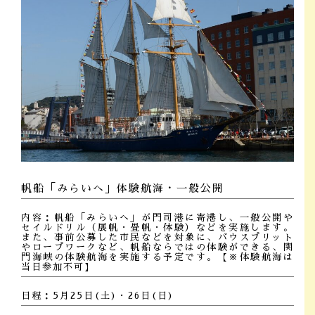
帆船「みらいへ」体験航海・一般公開
内容：帆船「みらいへ」が門司港に寄港し、一般公開や
セイルドリル（展帆・畳帆・体験）などを実施します。
また、事前公募した市民などを対象に、バウスプリット
やロープワークなど、帆船ならではの体験ができる、関
門海峡の体験航海を実施する予定です。【※体験航海は
当日参加不可】
日程：5月25日(土)・26日(日)