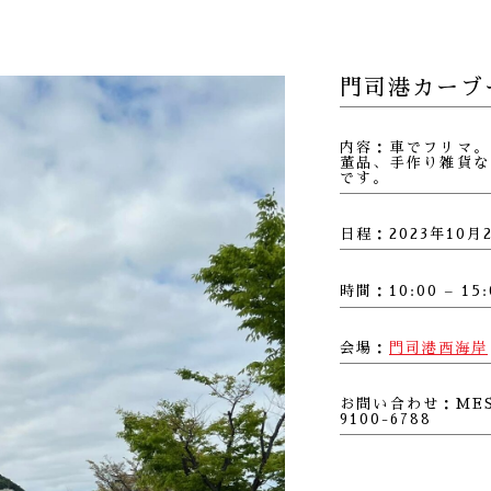
門司港カーブ
内容：車でフリマ。
董品、手作り雑貨な
です。
日程：2023年10月
時間：10:00 – 1
会場：
門司港西海岸
お問い合わせ：MES
9100-6788