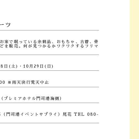
ーツ
お家で眠っている余剰品、おもちゃ、古着、骨
どを販売。何が見つかるかワクワクするフリマ
28日(土)・10月29日(日)
5:00 ※雨天決行荒天中止
（プレミアホテル門司港海側）
（門司港イベントサプライ）尾花 TEL 080-