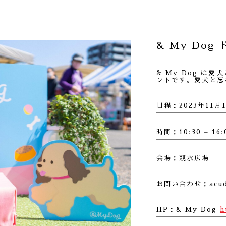
& My Do
& My Dog 
ントです。愛犬と忘
日程：2023年11月1
時間：10:30 – 
会場：親水広場
お問い合わせ：acud.
HP：& My Dog
h