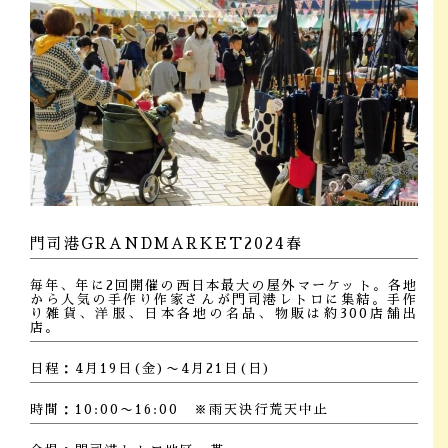
門司港GRANDMARKET2024春
毎年、年に2回開催の西日本最大の屋外マーケット。各地
から人気の手作り作家さんが門司港レトロに集結。手作
り雑貨、洋服、日本各地の名品、物販は約300店舗出
店。
日程：4月19日(金)〜4月21日(日)
時間：10:00〜16:00 ※雨天決行荒天中止